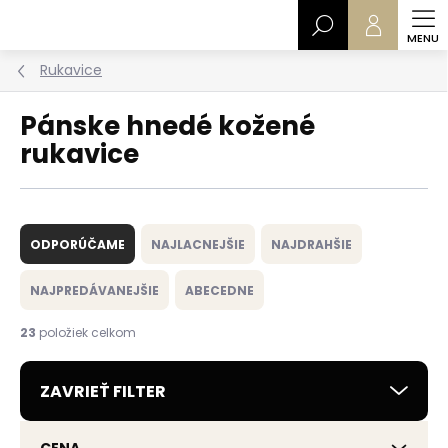
Prejsť
Hľadať
na
obsah
Rukavice
Pánske hnedé kožené
rukavice
R
a
ODPORÚČAME
NAJLACNEJŠIE
NAJDRAHŠIE
d
e
NAJPREDÁVANEJŠIE
ABECEDNE
n
i
23
položiek celkom
e
p
ZAVRIEŤ FILTER
r
o
d