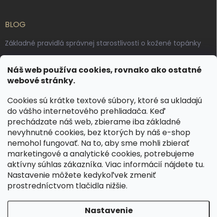
BLOG
Základné pravidlá správnej starostlivosti o kožené topánky
Ako sa starať o voskované, anilínové a olejované kože
Náš web používa cookies, rovnako ako ostatné
Výroba českých kožených opaskov: vôňa pravej kože, dotyk
webové stránky.
remesla
Cookies sú krátke textové súbory, ktoré sa ukladajú
do vášho internetového prehliadača. Keď
KONTAKT
prechádzate náš web, zbierame iba základné
nevyhnutné cookies, bez ktorých by náš e-shop
dotazy
@
spongr.cz
nemohol fungovať. Na to, aby sme mohli zbierať
marketingové a analytické cookies, potrebujeme
+420 776 663 962
aktívny súhlas zákazníka. Viac informácií nájdete
tu
.
https://www.facebook.com/spongr.cz
Nastavenie môžete kedykoľvek zmeniť
prostredníctvom tlačidla nižšie.
spongr.cz
Nastavenie