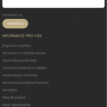
Súhlasím so
spracovaním osobných údajov
.
Prihlásiť sa
INFORMACE PRO VÁS
Doprava a platby
Výmena a vrátenie tovaru
Obchodní podmínky
Ochrana osobných údajov
Hodnotenie obchodu
Kamenná prodejna Přeštice
Kontakty
Slovník pojmů
Moja objednávka