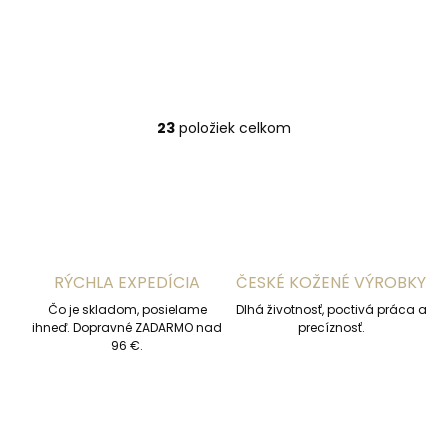
7 1/2"
8"
8 1/2"
9"
9 1/2"
10"
10 1/2"
23
položiek celkom
O
v
l
á
d
a
c
i
RÝCHLA EXPEDÍCIA
ČESKÉ KOŽENÉ VÝROBKY
e
p
Čo je skladom, posielame
Dlhá životnosť, poctivá práca a
r
ihneď. Dopravné ZADARMO nad
precíznosť.
v
96 €.
k
y
v
ý
p