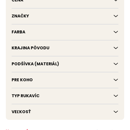
CENA
u
k
t
ZNAČKY
o
v
FARBA
KRAJINA PÔVODU
PODŠÍVKA (MATERIÁL)
PRE KOHO
TYP RUKAVÍC
VEĽKOSŤ