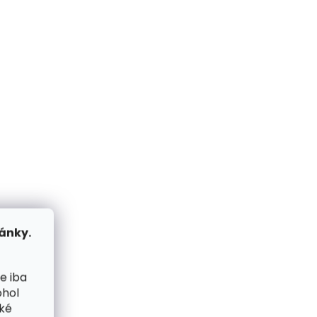
ánky.
e iba
ohol
cké