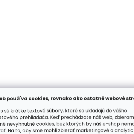
y
v
ý
p
i
s
u
eb používa cookies, rovnako ako ostatné webové str
s sú krátke textové súbory, ktoré sa ukladajú do vášho
etového prehliadača. Keď prechádzate náš web, zbieram
né nevyhnutné cookies, bez ktorých by náš e-shop nem
ať. Na to, aby sme mohli zbierať marketingové a analyti