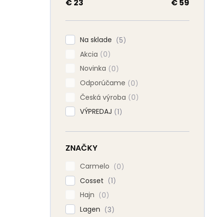
a
€
23
€
59
n
e
l
Na sklade
5
Akcia
0
Novinka
0
Odporúčame
0
Česká výroba
0
VÝPREDAJ
1
ZNAČKY
Carmelo
0
Cosset
1
Hajn
0
Lagen
3