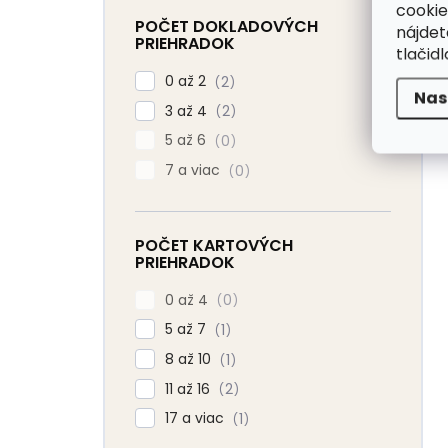
cookie
POČET DOKLADOVÝCH
nájde
PRIEHRADOK
tlačidl
0 až 2
2
Nas
3 až 4
2
5 až 6
0
7 a viac
0
POČET KARTOVÝCH
PRIEHRADOK
0 až 4
0
5 až 7
1
8 až 10
1
11 až 16
2
17 a viac
1