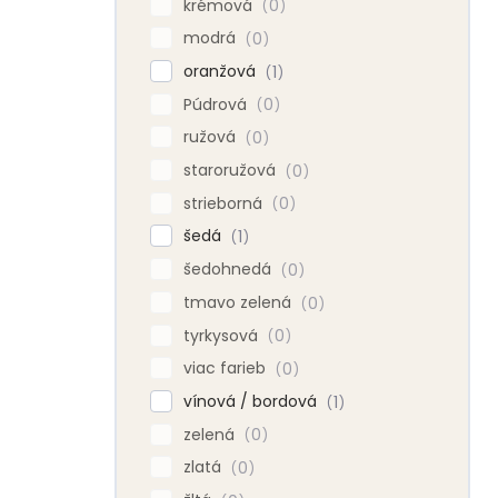
krémová
0
modrá
0
oranžová
1
Púdrová
0
ružová
0
staroružová
0
strieborná
0
šedá
1
šedohnedá
0
tmavo zelená
0
tyrkysová
0
viac farieb
0
vínová / bordová
1
zelená
0
zlatá
0