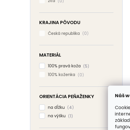
žltá
0
KRAJINA PÔVODU
Česká republika
0
MATERIÁL
100% pravá koža
5
100% koženka
0
Náš w
ORIENTÁCIA PEŇAŽENKY
Cookie
na dĺžku
4
intern
na výšku
1
základ
fungov