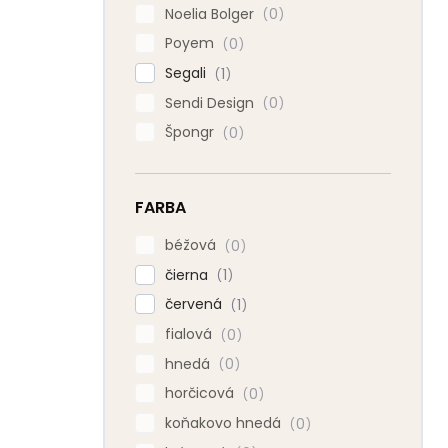
Noelia Bolger
0
Poyem
0
Segali
1
Sendi Design
0
Špongr
0
FARBA
béžová
0
čierna
1
červená
1
fialová
0
hnedá
0
horčicová
0
koňakovo hnedá
0