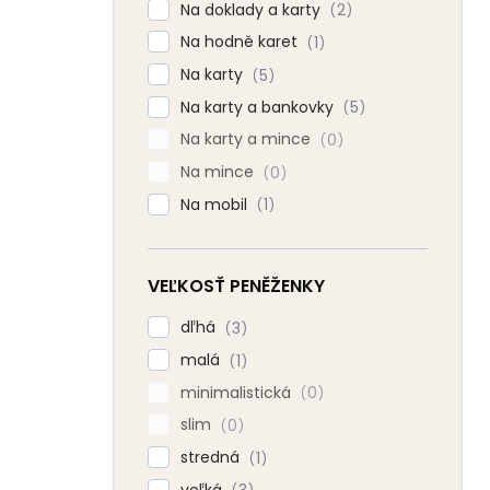
Na doklady a karty
2
Na hodně karet
1
Na karty
5
Na karty a bankovky
5
Na karty a mince
0
Na mince
0
Na mobil
1
VEĽKOSŤ PENĚŽENKY
dľhá
3
malá
1
minimalistická
0
slim
0
stredná
1
veľká