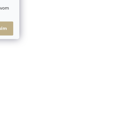
ctvom
sím