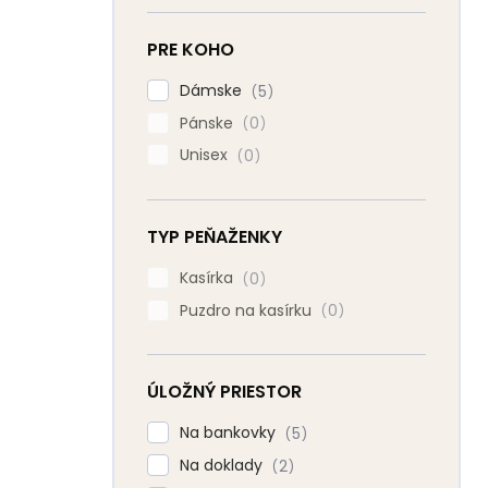
PRE KOHO
Dámske
5
Pánske
0
Unisex
0
TYP PEŇAŽENKY
Kasírka
0
Puzdro na kasírku
0
ÚLOŽNÝ PRIESTOR
Na bankovky
5
Na doklady
2