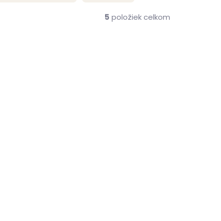
5
položiek celkom
VÝPREDAJ
me ihneď
Skladom, odosielame ihneď
(>2 ks)
(1 ks)
Dámska kožená
86017
peňaženka Segali 7412
sivá so strieborným