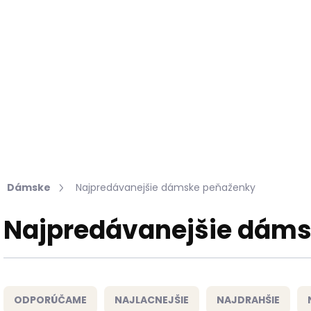
Hľadať
KOŽUŠINY DO INTERIÉRU
PRÍPRAVKY NA KOŽU
Dámske
Najpredávanejšie dámske peňaženky
Najpredávanejšie dám
R
a
ODPORÚČAME
NAJLACNEJŠIE
NAJDRAHŠIE
d