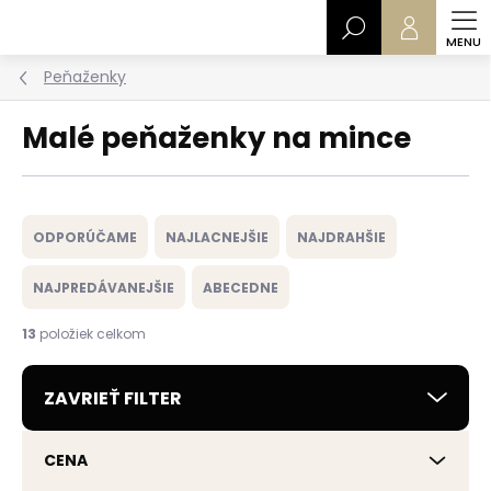
Prejsť
Hľadať
na
obsah
Peňaženky
Malé peňaženky na mince
R
a
ODPORÚČAME
NAJLACNEJŠIE
NAJDRAHŠIE
d
e
NAJPREDÁVANEJŠIE
ABECEDNE
n
i
13
položiek celkom
e
p
ZAVRIEŤ FILTER
r
o
d
CENA
u