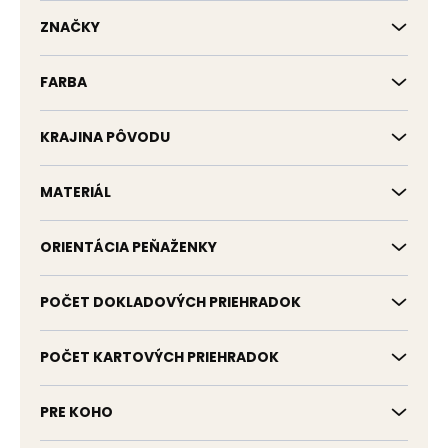
k
t
ZNAČKY
o
v
FARBA
KRAJINA PÔVODU
MATERIÁL
ORIENTÁCIA PEŇAŽENKY
POČET DOKLADOVÝCH PRIEHRADOK
POČET KARTOVÝCH PRIEHRADOK
PRE KOHO