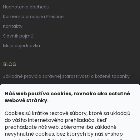
Hodnotenie obchodu
Kamenná prodejna Přeštice
Kontakty
Slovník pojmů
Moja objednávka
BLOG
Základné pravidlá správnej starostlivosti o kožené topánky
Ako sa starať o voskované, anilínové a olejované kože
Náš web používa cookies, rovnako ako ostatné
Výroba českých kožených opaskov: vôňa pravej kože, dotyk
webové stránky.
remesla
Cookies sú krátke textové súbory, ktoré sa ukladajú
do vášho internetového prehliadača. Keď
KONTAKT
prechádzate náš web, zbierame iba základné
nevyhnutné cookies, bez ktorých by náš e-shop
dotazy
@
spongr.cz