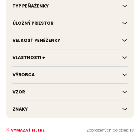
TYP PEŇAŽENKY
ÚLOŽNÝ PRIESTOR
VEĽKOSŤ PENĚŽENKY
VLASTNOSTI +
VÝROBCA
VZOR
ZNAKY
Zobrazených položiek:
13
VYMAZAŤ FILTRE