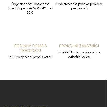
p
Čo je skladom, posielame
Dlhá životnosť, poctivá práca a
r
ihneď. Dopravné ZADARMO nad
precíznosť.
v
96 €.
k
y
v
ý
p
i
s
RODINNÁ FIRMA S
SPOKOJNÍ ZÁKAZNÍCI
u
TRADÍCIOU
Oceňujú kvalitu, naše rady a
perfektný servis.
Už 30 rokov pracujeme s kožou.
Z
á
p
ä
t