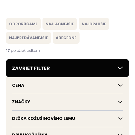
R
a
ODPORÚČAME
NAJLACNEJŠIE
NAJDRAHŠIE
d
e
NAJPREDÁVANEJŠIE
ABECEDNE
n
i
17
položiek celkom
e
p
ZAVRIEŤ FILTER
r
o
d
CENA
u
k
t
ZNAČKY
o
v
DĽŽKA KOŽUŠINOVÉHO LEMU