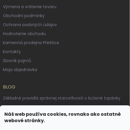
Výmena a vrátenie tovaru
Obchodní podmínky
Ochrana osobných údajov
Hodnotenie obchodu
Kamenná prodejna Přeštice
Kontakty
Slovník pojmů
Moja objednávka
BLOG
Základné pravidlá správnej starostlivosti o kožené topánky
Ako sa starať o voskované, anilínové a olejované kože
Náš web používa cookies, rovnako ako ostatné
Výroba českých kožených opaskov: vôňa pravej kože, dotyk
webové stránky.
remesla