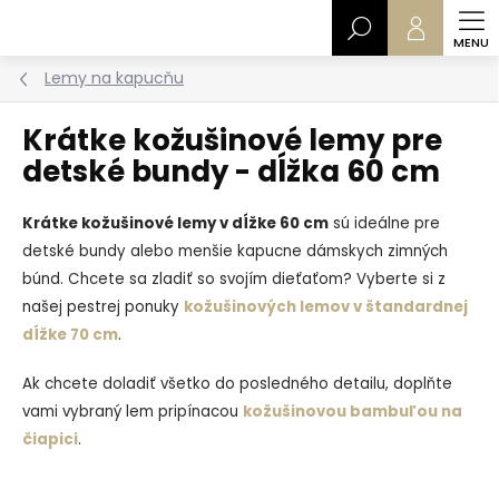
Prejsť
Hľadať
na
obsah
Lemy na kapucňu
Krátke kožušinové lemy pre
detské bundy - dĺžka 60 cm
Krátke kožušinové lemy v dĺžke 60 cm
sú ideálne pre
detské bundy alebo menšie kapucne dámskych zimných
búnd. Chcete sa zladiť so svojím dieťaťom? Vyberte si z
našej pestrej ponuky
kožušinových lemov v štandardnej
dĺžke 70 cm
.
Ak chcete doladiť všetko do posledného detailu, doplňte
vami vybraný lem pripínacou
kožušinovou bambuľou na
čiapici
.