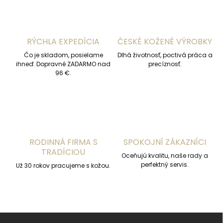
d
a
c
i
RÝCHLA EXPEDÍCIA
ČESKÉ KOŽENÉ VÝROBKY
e
p
Čo je skladom, posielame
Dlhá životnosť, poctivá práca a
r
ihneď. Dopravné ZADARMO nad
precíznosť.
v
96 €.
k
y
v
ý
p
i
s
RODINNÁ FIRMA S
SPOKOJNÍ ZÁKAZNÍCI
u
TRADÍCIOU
Oceňujú kvalitu, naše rady a
perfektný servis.
Už 30 rokov pracujeme s kožou.
Z