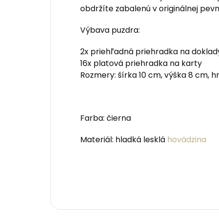
obdržíte zabalenú v originálnej pev
Výbava puzdra:
2x priehľadná priehradka na doklad
16x platová priehradka na karty
Rozmery: šírka 10 cm, výška 8 cm, h
Farba: čierna
Materiál: hladká lesklá
hovädzina