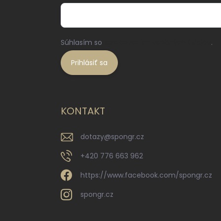
Súhlasím so
spracovaním osobných údajov
.
Prihlásiť sa
KONTAKT
dotazy
@
spongr.cz
+420 776 663 962
https://www.facebook.com/spongr.cz
spongr.cz