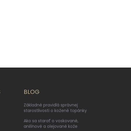
S
BLOG
Základné pravidlá správnej
starostlivosti o kožené topánky
Ako sa starať o voskované,
anilínové a olejované kože