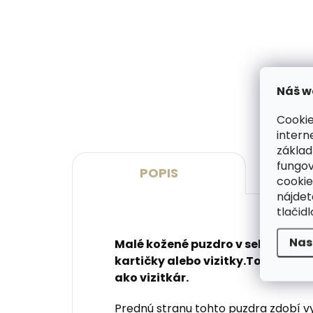
Vyrobíme do 20 dní
(>2 ks)
Gravírovanie monogramu na
Grav
peňaženku
peň
€11,10
€13
Náš w
Do košíka
Do 
Cookie
intern
základ
fungov
POPIS
cookie
nájde
tlačidl
Nas
Malé kožené puzdro v sebe ukrýva
kartičky alebo vizitky.Toto kože
ako vizitkár.
Prednú stranu tohto puzdra zdobí v