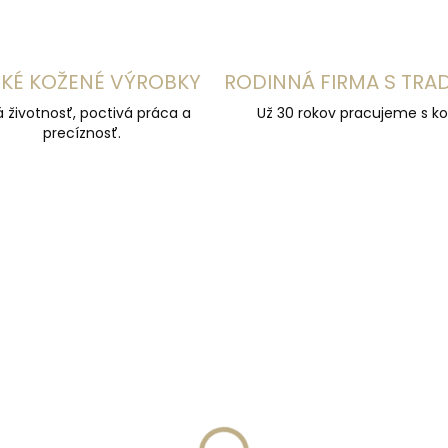
KÉ KOŽENÉ VÝROBKY
RODINNÁ FIRMA S TRA
á životnosť, poctivá práca a
Už 30 rokov pracujeme s ko
precíznosť.
ÚČAME
ODPORÚČAME
NAJPREDÁVANEJŠIE