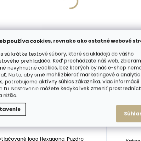
Vyrobíme do 20 dní
Skladom, odosielame 
(>2 ks)
(
írovanie textu na
Collonil Carbon Pro 400
aženku
najlepšia impregnácia
,57
€11,10
eb používa cookies, rovnako ako ostatné webové str
košíka
Do košíka
s sú krátke textové súbory, ktoré sa ukladajú do vášho
etového prehliadača. Keď prechádzate náš web, zbieram
né nevyhnutné cookies, bez ktorých by náš e-shop nem
ať. Na to, aby sme mohli zbierať marketingové a analyti
VIDEÁ (1)
HODNOTENIE
s, potrebujeme aktívny súhlas zákazníka. Viac informácií
te
tu
. Nastavenie môžete kedykoľvek zmeniť prostrední
a nižšie.
tavenie
 plastové priehradky na karty,
Dod
Súhla
né puzdro je možné používať aj
ytlačované logo Hexagona. Puzdro