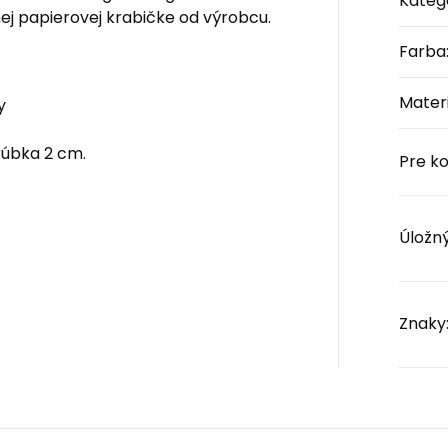
Kateg
nej papierovej krabičke od výrobcu.
Farba
Materi
y
rúbka 2 cm.
Pre k
Úložný
Znaky