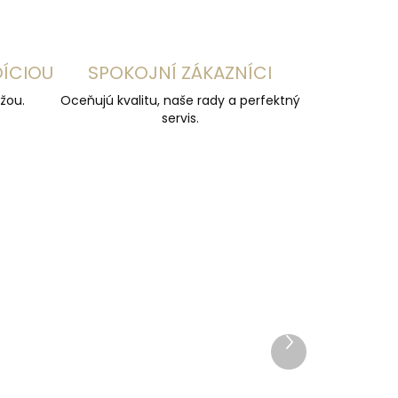
DÍCIOU
SPOKOJNÍ ZÁKAZNÍCI
žou.
Oceňujú kvalitu, naše rady a perfektný
servis.
ZADARMO
Ďalší
produkt