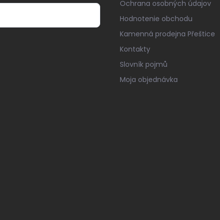
Ochrana osobných údajov
Hodnotenie obchodu
Kamenná prodejna Přeštice
Kontakty
Slovník pojmů
Moja objednávka