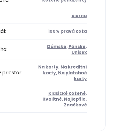
ória
:
Kožené peňaženky
:
čierna
ál
:
100% pravá koža
Dámske
,
Pánske
,
oho
:
Unisex
Na karty
,
Na kreditní
 priestor
:
karty
,
Na platobné
karty
Klasické kožené
,
:
Kvalitné
,
Najlepšie
,
Značkové