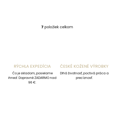
Do košíka
7
položiek celkom
O
v
l
á
d
a
c
i
RÝCHLA EXPEDÍCIA
ČESKÉ KOŽENÉ VÝROBKY
e
p
Čo je skladom, posielame
Dlhá životnosť, poctivá práca a
r
ihneď. Dopravné ZADARMO nad
precíznosť.
v
96 €.
k
y
v
ý
p
i