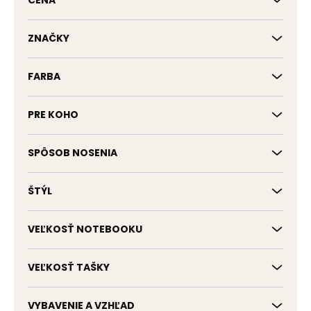
CENA
u
k
t
ZNAČKY
o
v
FARBA
PRE KOHO
SPÔSOB NOSENIA
ŠTÝL
VEĽKOSŤ NOTEBOOKU
VEĽKOSŤ TAŠKY
VYBAVENIE A VZHĽAD