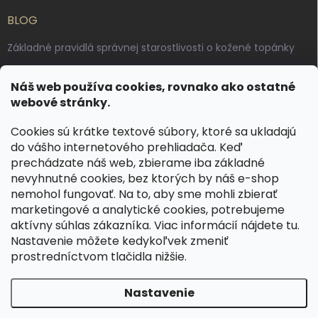
BLOG
Základné pravidlá správnej starostlivosti o kožené topánky
Ako sa starať o voskované, anilínové a olejované kože
Náš web používa cookies, rovnako ako ostatné
Výroba českých kožených opaskov: vôňa pravej kože, dotyk
webové stránky.
remesla
Cookies sú krátke textové súbory, ktoré sa ukladajú
do vášho internetového prehliadača. Keď
KONTAKT
prechádzate náš web, zbierame iba základné
nevyhnutné cookies, bez ktorých by náš e-shop
dotazy
@
spongr.cz
nemohol fungovať. Na to, aby sme mohli zbierať
marketingové a analytické cookies, potrebujeme
+420 776 663 962
aktívny súhlas zákazníka. Viac informácií nájdete
tu
.
https://www.facebook.com/spongr.cz
Nastavenie môžete kedykoľvek zmeniť
prostredníctvom tlačidla nižšie.
spongr.cz
Nastavenie