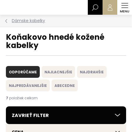
Prejsť
Hľadať
na
obsah
Dámske kabelky
Koňakovo hnedé kožené
kabelky
R
a
ODPORÚČAME
NAJLACNEJŠIE
NAJDRAHŠIE
d
e
NAJPREDÁVANEJŠIE
ABECEDNE
n
i
7
položiek celkom
e
p
ZAVRIEŤ FILTER
r
o
d