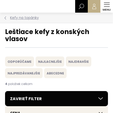
Prejsť
Hľadať
na
obsah
Kefy na topánky
Leštiace kefy z konských
vlasov
R
a
ODPORÚČAME
NAJLACNEJŠIE
NAJDRAHŠIE
d
e
NAJPREDÁVANEJŠIE
ABECEDNE
n
i
4
položiek celkom
e
p
ZAVRIEŤ FILTER
r
o
d