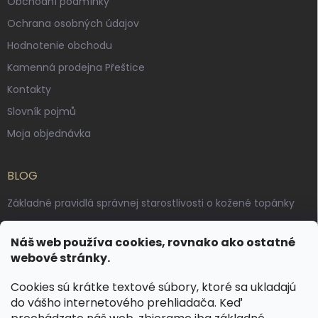
Obchodní podmínky
Ochrana osobných údajov
Hodnotenie obchodu
Kamenná prodejna Přeštice
Kontakty
Slovník pojmů
Moja objednávka
BLOG
Základné pravidlá správnej starostlivosti o kožené topánky
Ako sa starať o voskované, anilínové a olejované kože
Náš web používa cookies, rovnako ako ostatné
Výroba českých kožených opaskov: vôňa pravej kože, dotyk
webové stránky.
remesla
Cookies sú krátke textové súbory, ktoré sa ukladajú
do vášho internetového prehliadača. Keď
KONTAKT