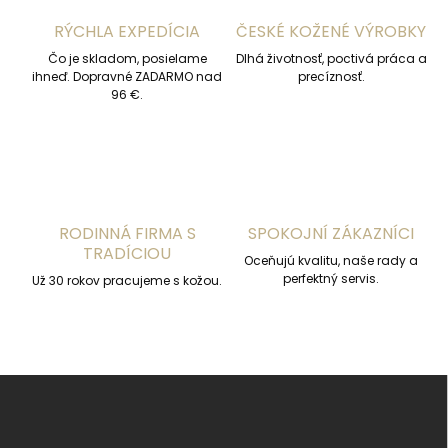
i
RÝCHLA EXPEDÍCIA
ČESKÉ KOŽENÉ VÝROBKY
e
p
Čo je skladom, posielame
Dlhá životnosť, poctivá práca a
r
ihneď. Dopravné ZADARMO nad
precíznosť.
v
96 €.
k
y
v
ý
p
i
s
RODINNÁ FIRMA S
SPOKOJNÍ ZÁKAZNÍCI
u
TRADÍCIOU
Oceňujú kvalitu, naše rady a
perfektný servis.
Už 30 rokov pracujeme s kožou.
Z
á
p