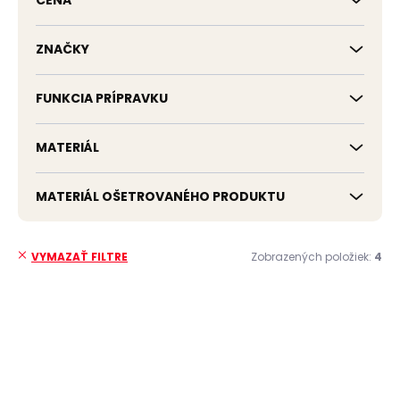
CENA
u
k
t
ZNAČKY
o
v
FUNKCIA PRÍPRAVKU
MATERIÁL
MATERIÁL OŠETROVANÉHO PRODUKTU
Zobrazených položiek:
4
VYMAZAŤ FILTRE
V
ý
NAJPREDÁVANEJŠIE
p
i
s
p