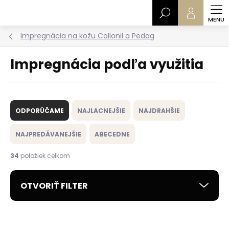
Prejsť
Hľadať
na
obsah
Impregnácia na kožu Collonil a Pedag
Impregnácia podľa využitia
R
a
ODPORÚČAME
NAJLACNEJŠIE
NAJDRAHŠIE
d
e
NAJPREDÁVANEJŠIE
ABECEDNE
n
i
34
položiek celkom
e
p
OTVORIŤ FILTER
r
o
d
V
u
ý