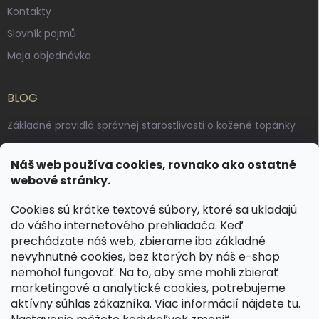
Kontakty
Slovník pojmů
Moja objednávka
BLOG
Základné pravidlá správnej starostlivosti o kožené topánky
Ako sa starať o voskované, anilínové a olejované kože
Náš web používa cookies, rovnako ako ostatné
Výroba českých kožených opaskov: vôňa pravej kože, dotyk
webové stránky.
remesla
Cookies sú krátke textové súbory, ktoré sa ukladajú
do vášho internetového prehliadača. Keď
KONTAKT
prechádzate náš web, zbierame iba základné
nevyhnutné cookies, bez ktorých by náš e-shop
dotazy
@
spongr.cz
nemohol fungovať. Na to, aby sme mohli zbierať
marketingové a analytické cookies, potrebujeme
+420 776 663 962
aktívny súhlas zákazníka. Viac informácií nájdete
tu
.
https://www.facebook.com/spongr.cz