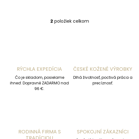
2
položiek celkom
O
v
l
á
d
a
c
i
RÝCHLA EXPEDÍCIA
ČESKÉ KOŽENÉ VÝROBKY
e
p
Čo je skladom, posielame
Dlhá životnosť, poctivá práca a
r
ihneď. Dopravné ZADARMO nad
precíznosť.
v
96 €.
k
y
v
ý
p
i
s
RODINNÁ FIRMA S
SPOKOJNÍ ZÁKAZNÍCI
u
TRADÍCIOU