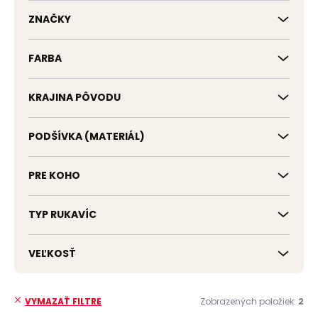
k
t
ZNAČKY
o
v
FARBA
KRAJINA PÔVODU
PODŠÍVKA (MATERIÁL)
PRE KOHO
TYP RUKAVÍC
VEĽKOSŤ
Zobrazených položiek:
2
VYMAZAŤ FILTRE