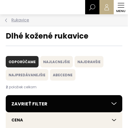
Prejsť
Hľadať
na
obsah
Rukavice
Dlhé kožené rukavice
R
a
ODPORÚČAME
NAJLACNEJŠIE
NAJDRAHŠIE
d
e
NAJPREDÁVANEJŠIE
ABECEDNE
n
i
2
položiek celkom
e
p
ZAVRIEŤ FILTER
r
o
d
CENA
u