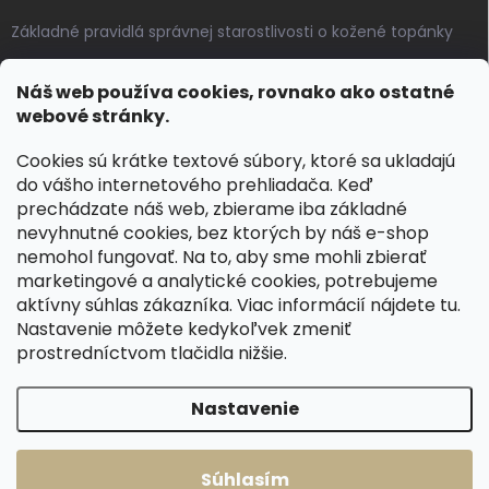
Základné pravidlá správnej starostlivosti o kožené topánky
Ako sa starať o voskované, anilínové a olejované kože
Náš web používa cookies, rovnako ako ostatné
Výroba českých kožených opaskov: vôňa pravej kože, dotyk
webové stránky.
remesla
Cookies sú krátke textové súbory, ktoré sa ukladajú
do vášho internetového prehliadača. Keď
KONTAKT
prechádzate náš web, zbierame iba základné
nevyhnutné cookies, bez ktorých by náš e-shop
dotazy
@
spongr.cz
nemohol fungovať. Na to, aby sme mohli zbierať
marketingové a analytické cookies, potrebujeme
+420 776 663 962
aktívny súhlas zákazníka. Viac informácií nájdete
tu
.
https://www.facebook.com/spongr.cz
Nastavenie môžete kedykoľvek zmeniť
prostredníctvom tlačidla nižšie.
spongr.cz
Nastavenie
Copyright 2026
Špongr.cz
. Všetky práva vyhradené.
Súhlasím