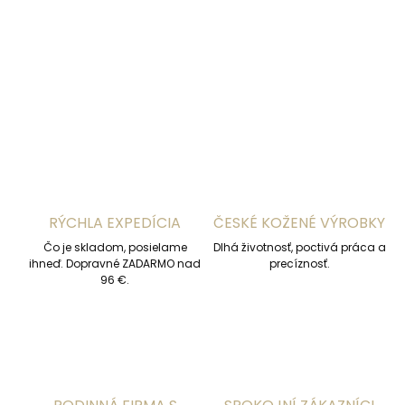
DETAILNÉ INFORMÁCIE
OPÝTAŤ SA
STRÁŽIŤ
RÝCHLA EXPEDÍCIA
ČESKÉ KOŽENÉ VÝROBKY
Čo je skladom, posielame
Dlhá životnosť, poctivá práca a
ihneď. Dopravné ZADARMO nad
precíznosť.
96 €.