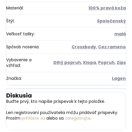
Materiál
:
100% pravá koža
Štýl
:
Spoločenský
Veľkosť tašky
:
malá
Spôsob nosenia
:
Crossbody
,
Cez rameno
Vybavenie a
Dlhý popruh
,
Klopa
,
Popruh
,
Zips
vzhľad
:
Značka
:
Lagen
Diskusia
Buďte prvý, kto napíše príspevok k tejto položke.
Len registrovaní používatelia môžu pridávať príspevky.
Prosím
prihláste sa
alebo sa
zaregistrujte
.