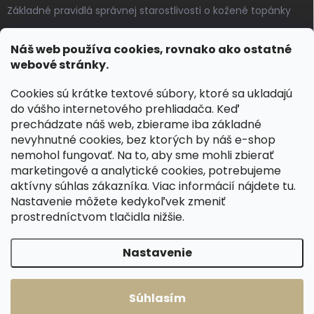
Základné pravidlá správnej starostlivosti o kožené topánky
Ako sa starať o voskované, anilínové a olejované kože
Náš web používa cookies, rovnako ako ostatné
Výroba českých kožených opaskov: vôňa pravej kože, dotyk
webové stránky.
remesla
Cookies sú krátke textové súbory, ktoré sa ukladajú
do vášho internetového prehliadača. Keď
KONTAKT
prechádzate náš web, zbierame iba základné
nevyhnutné cookies, bez ktorých by náš e-shop
dotazy
@
spongr.cz
nemohol fungovať. Na to, aby sme mohli zbierať
marketingové a analytické cookies, potrebujeme
+420 776 663 962
aktívny súhlas zákazníka. Viac informácií nájdete
tu
.
https://www.facebook.com/spongr.cz
Nastavenie môžete kedykoľvek zmeniť
prostredníctvom tlačidla nižšie.
spongr.cz
Nastavenie
Copyright 2026
Špongr.cz
. Všetky práva vyhradené.
Súhlasím
Vytvoril Shoptet