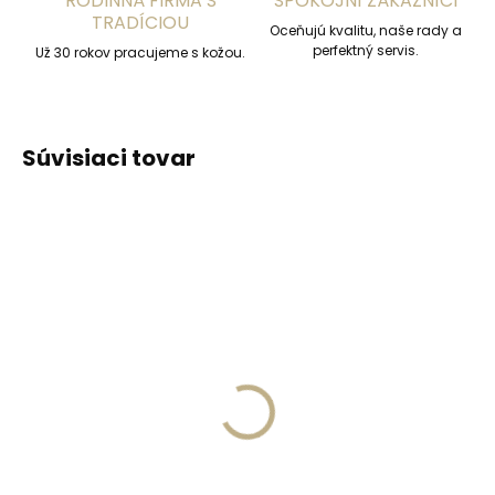
RODINNÁ FIRMA S
SPOKOJNÍ ZÁKAZNÍCI
TRADÍCIOU
Oceňujú kvalitu, naše rady a
perfektný servis.
Už 30 rokov pracujeme s kožou.
Súvisiaci tovar
ZADARMO
Skladom, odosielame ihneď
(1 ks)
Skladom, odosielame ihneď
(>2 ks)
Dámska kožená
Hliníkové puzdro na
peňaženka Segali SG
platobné karty
7106 B čierna
Cardprotector SECRID