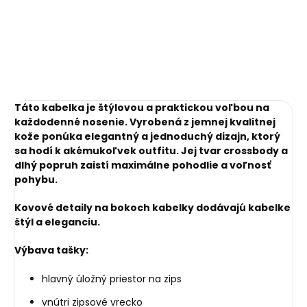
€27,55
Silver strieborné
€36,25
Do košíka
Do košíka
Táto kabelka je štýlovou a praktickou voľbou na
každodenné nosenie. Vyrobená z jemnej kvalitnej
kože ponúka elegantný a jednoduchý dizajn, ktorý
sa hodí k akémukoľvek outfitu. Jej tvar crossbody a
dlhý popruh zaistí maximálne pohodlie a voľnosť
pohybu.
Kovové detaily na bokoch kabelky dodávajú kabelke
štýl a eleganciu.
Výbava tašky:
hlavný úložný priestor na zips
vnútri zipsové vrecko