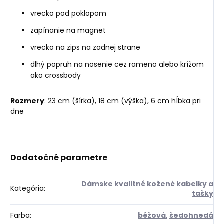
vrecko pod poklopom
zapínanie na magnet
vrecko na zips na zadnej strane
dlhý popruh na nosenie cez rameno alebo krížom
ako crossbody
Rozmery
: 23 cm (šírka), 18 cm (výška), 6 cm hĺbka pri
dne
Dodatočné parametre
Dámske kvalitné kožené kabelky a
Kategória
:
tašky
Farba
:
béžová
,
šedohnedá