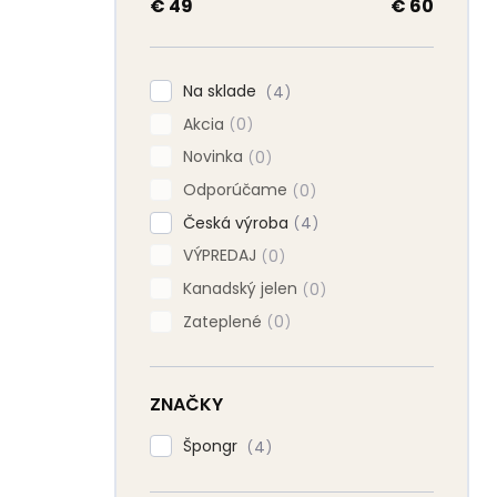
a
€
49
€
60
n
e
l
Na sklade
4
Akcia
0
Novinka
0
Odporúčame
0
Česká výroba
4
VÝPREDAJ
0
Kanadský jelen
0
Zateplené
0
ZNAČKY
Špongr
4