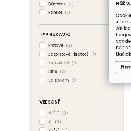
Náš w
Dámske
3
Pánske
1
Cookie
intern
základ
TYP RUKAVÍC
fungov
cookie
Prstové
3
nájde
tlačidl
Bezprstové (krátke)
1
Zateplené
0
Nas
Dlhé
0
So zipsom
0
VEĽKOSŤ
6 1/2"
0
7"
3
7 1/2"
2