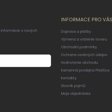
INFORMACE PRO VÁ
 informácie o nových
Doprava a platby
Výmena a vrátenie tovaru
Obchodní podmínky
Ochrana osobných údajov
Hodnotenie obchodu
Kamenná prodejna Přeštice
Kontakty
Slovník pojmů
Moja objednávka