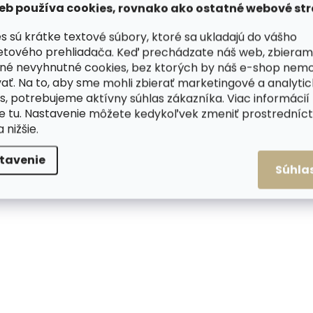
v
eb používa cookies, rovnako ako ostatné webové str
l
á
s sú krátke textové súbory, ktoré sa ukladajú do vášho
d
etového prehliadača. Keď prechádzate náš web, zbieram
a
né nevyhnutné cookies, bez ktorých by náš e-shop nem
c
ať. Na to, aby sme mohli zbierať marketingové a analyti
i
e
s, potrebujeme aktívny súhlas zákazníka. Viac informácií
p
te
tu
. Nastavenie môžete kedykoľvek zmeniť prostrední
r
a nižšie.
v
k
tavenie
y
Súhla
v
ý
p
i
s
u