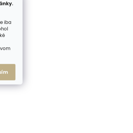
ánky.
e iba
ohol
cké
ctvom
sím