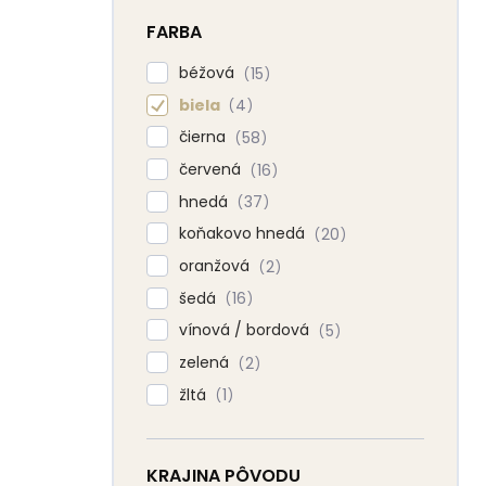
FARBA
béžová
15
biela
4
čierna
58
červená
16
hnedá
37
koňakovo hnedá
20
oranžová
2
šedá
16
vínová / bordová
5
zelená
2
žltá
1
KRAJINA PÔVODU