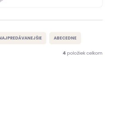
NAJPREDÁVANEJŠIE
ABECEDNE
4
položiek celkom
ČESKÁ VÝROBA