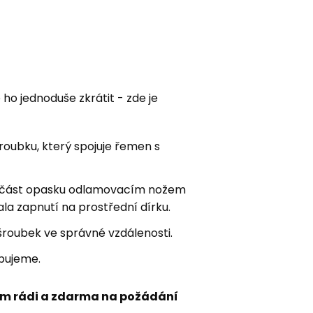
e ho jednoduše zkrátit - zde je
ubku, který spojuje řemen s
 část opasku odlamovacím nožem
la zapnutí na prostřední dírku.
šroubek ve správné vzdálenosti.
bujeme.
m rádi a zdarma na požádání