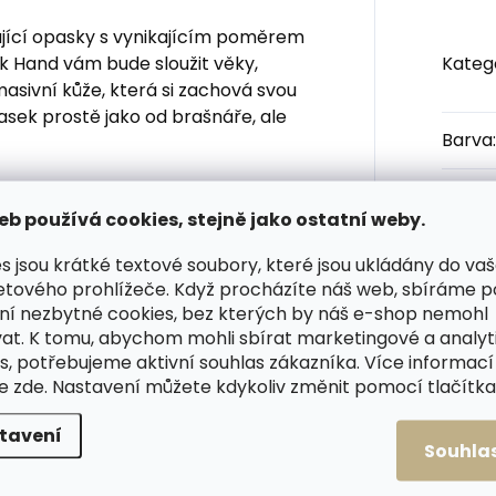
jící opasky s vynikajícím poměrem
ck Hand vám bude sloužit věky,
Kateg
asivní kůže, která si zachová svou
asek prostě jako od brašnáře, ale
Barva
:
Šířka
eb používá cookies, stejně jako ostatní weby.
ím
Materi
s jsou krátké textové soubory, které jsou ukládány do va
etového prohlížeče. Když procházíte náš web, sbíráme 
 spona je z lakovaného stíraného
Vlastn
ní nezbytné cookies, bez kterých by náš e-shop nemohl
at. K tomu, abychom mohli sbírat marketingové a analyt
s, potřebujeme aktivní souhlas zákazníka. Více informací
Spon
te
zde
. Nastavení můžete kdykoliv změnit pomocí tlačítka 
ho opasku?
Počet
tavení
Souhla
átku spony (včetně spony) k
Užití 
togalerii. Tento rozměr by měl