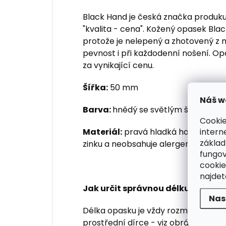
Black Hand je česká značka produku
"kvalita - cena". Kožený opasek Bla
protože je nelepený a zhotovený z m
pevnost i při každodenní nošení. Op
za vynikající cenu.
Šířka:
50 mm
Náš w
Barva:
hnědý se světlým štepován
Cookie
intern
Materiál:
pravá hladká hovězí kůže,
základ
zinku a neobsahuje alergenní nikl
fungov
cookie
najde
Jak určit správnou délku kožené
Nas
Délka opasku je vždy rozměr od zač
prostřední dírce - viz obrázek ve fo