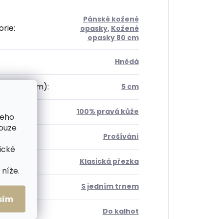
Pánské kožené
orie
:
opasky
,
Kožené
opasky 80 cm
Hnědá
 opasku (cm)
:
5 cm
ál
:
100% pravá kůže
šeho
pouze
osti +
:
Prošívání
ické
a
:
Klasická přezka
níže.
 trnů
:
S jedním trnem
sím
opasku
:
Do kalhot