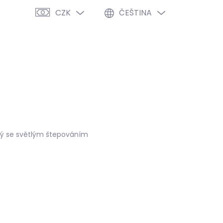
CZK
ČEŠTINA
PRÁZDNÝ KOŠÍK
NÁKUPNÍ
KOŠÍK
VÝPRODEJ %
O NÁS
BLOG
dý se světlým štepováním