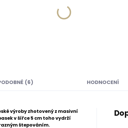
Skladem, odesíláme ihned
Skladem, odesíláme 
(>2 ks)
(
ová papírová krabička
Dárková papírová krabi
o opasky šíře 30 a 35
S pro opasky šíře 15 a 
45 Kč
Kč
Do košíku
košíku
PODOBNÉ (6)
HODNOCENÍ
eské výroby zhotovený z masivní
Dop
pasek v šířce 5 cm toho vydrží
ýrazným štepováním.