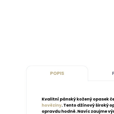
Skladem, odesíláme ihned
(>2 ks)
Dárková papírová krabička L
Dárk
pro opasky šíře 40 a 50 mm
M pr
mm
45 Kč
45 
Do košíku
Do 
POPIS
Kvalitní pánský kožený opasek č
hověziny
. Tento džínový široký o
opravdu hodně. Navíc zaujme v