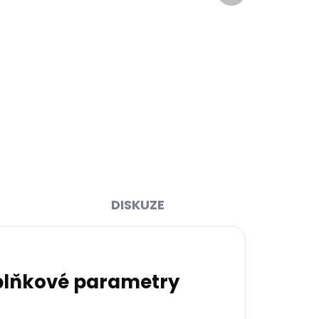
ihned
Skladem, odesíláme ihned
>2 ks)
(1 ks)
čka
Pánská kožená peněženka
20 mm
Poyem 5233 černá
799 Kč
Do košíku
DISKUZE
lňkové parametry