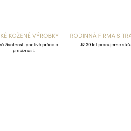
KÉ KOŽENÉ VÝROBKY
RODINNÁ FIRMA S TR
á životnost, poctivá práce a
Již 30 let pracujeme s kůž
preciznost.
 VÝROBA
ČESKÁ VÝROBA