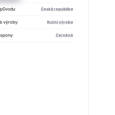
původu
:
Česká republika
b výroby
:
Ruční výroba
 spony
:
Černěná