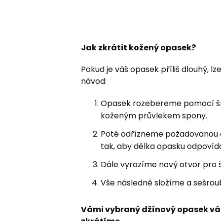
Jak zkrátit kožený opasek?
Pokud je váš opasek příliš dlouhý, lz
návod:
Opasek rozebereme pomocí šro
koženým průvlekem spony.
Poté odřízneme požadovanou
tak, aby délka opasku odpovída
Dále vyrazíme nový otvor pro 
Vše následně složíme a sešrou
Vámi vybraný džínový opasek vá