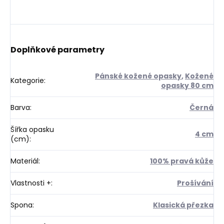
Doplňkové parametry
Pánské kožené opasky
,
Kožené
Kategorie
:
opasky 80 cm
Barva
:
Černá
Šířka opasku
4 cm
(cm)
:
Materiál
:
100% pravá kůže
Vlastnosti +
:
Prošívání
Spona
:
Klasická přezka