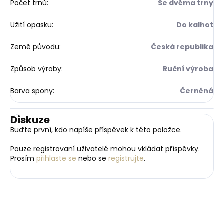
Počet trnů
:
Se dvěma trny
Užití opasku
:
Do kalhot
Země původu
:
Česká republika
Způsob výroby
:
Ruční výroba
Barva spony
:
Černěná
Diskuze
Buďte první, kdo napíše příspěvek k této položce.
Pouze registrovaní uživatelé mohou vkládat příspěvky.
Prosím
přihlaste se
nebo se
registrujte
.