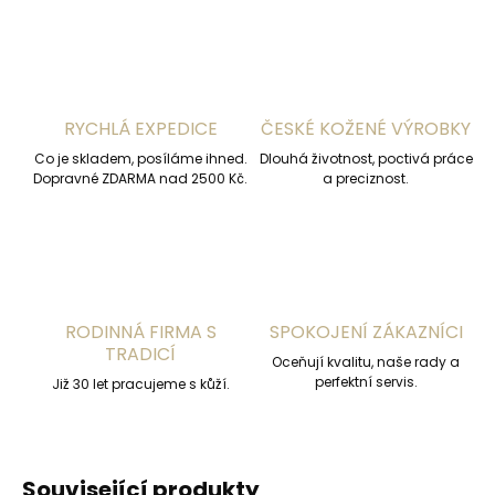
RYCHLÁ EXPEDICE
ČESKÉ KOŽENÉ VÝROBKY
Co je skladem, posíláme ihned.
Dlouhá životnost, poctivá práce
Dopravné ZDARMA nad 2500 Kč.
a preciznost.
RODINNÁ FIRMA S
SPOKOJENÍ ZÁKAZNÍCI
TRADICÍ
Oceňují kvalitu, naše rady a
perfektní servis.
Již 30 let pracujeme s kůží.
Související produkty