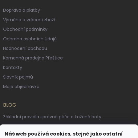
Doprava a platby
Výměna a vrácení zboží
Obchodní podmínky
Ochrana osobních údajů
Hodnocení obchodu
Kamenná prodejna Přeštice
Kontakty
Slovník pojmů
Moje objednávka
BLOG
Základní pravidla správné péče o kožené boty
Jak pečovat o voskované, anilinové a olejované usně
Náš web používá cookies, stejně jako ostatní