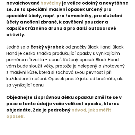
nevalchované
hověziny
je velice odolný a nevytáhne
se. Je to speciální masivní opasek určený pro
speciální účely,
např. pro řemeslníky, pro služební
účely a nošení zbraně, k zavěšení pouzder a
kapsiček různého druhu a pro další outdoorové
aktivity.
Jedná se o
český výrobek
od značky Black Hand. Black
Hand je česká značka produkující opasky s vynikajícím
poměrem "kvalita - cena". Kožený opasek Black Hand
vám bude sloužit věky, protože je nelepený a zhotovený
z masivní kůže, která si zachová svou pevnost i při
každodenní nošení. Opasek prostě jako od brašnáře, ale
za vynikající cenu.
Objednejte si správnou délku opasku! Změřte se v
pase a tento údaj je vaše velikost opasku, kterou
objednáte. Zde je podrobný
návod, jak změřit
opasek.