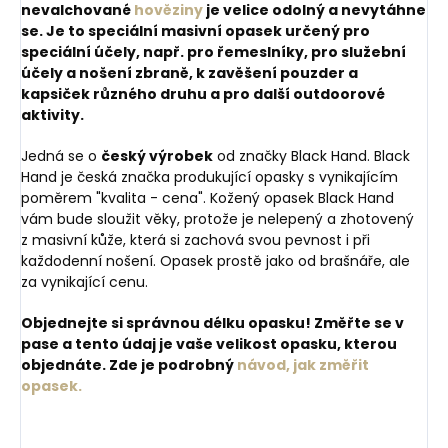
nevalchované
hověziny
je velice odolný a nevytáhne
se. Je to speciální masivní opasek určený pro
speciální účely,
např. pro řemeslníky, pro služební
účely a nošení zbraně, k zavěšení pouzder a
kapsiček různého druhu a pro další outdoorové
aktivity.
Jedná se o
český výrobek
od značky Black Hand. Black
Hand je česká značka produkující opasky s vynikajícím
poměrem "kvalita - cena". Kožený opasek Black Hand
vám bude sloužit věky, protože je nelepený a zhotovený
z masivní kůže, která si zachová svou pevnost i při
každodenní nošení. Opasek prostě jako od brašnáře, ale
za vynikající cenu.
Objednejte si správnou délku opasku! Změřte se v
pase a tento údaj je vaše velikost opasku, kterou
objednáte. Zde je podrobný
návod, jak změřit
opasek.