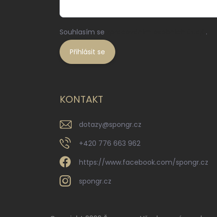
Souhlasím se
zpracováním osobních údajů
.
Přihlásit se
KONTAKT
dotazy
@
spongr.cz
+420 776 663 962
https://www.facebook.com/spongr.cz
spongr.cz