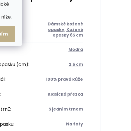
ické
níže.
Dámské kožené
orie
:
opasky
,
Kožené
sím
opasky 65 cm
Modrá
 opasku (cm)
:
2,5 cm
ál
:
100% pravá kůže
a
:
Klasická přezka
 trnů
:
S jedním trnem
opasku
:
Na šaty