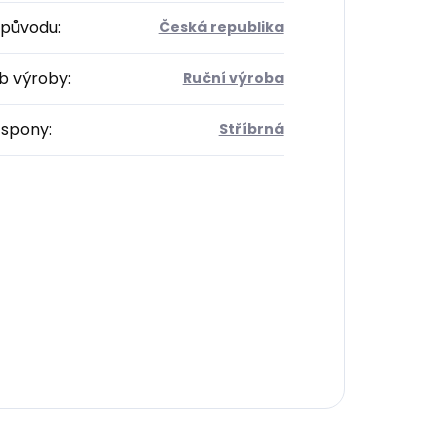
původu
:
Česká republika
b výroby
:
Ruční výroba
 spony
:
Stříbrná