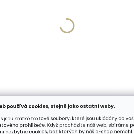
Skladem, odesíláme ihned
Skladem, odesíláme 
(>2 ks)
(
né pouzdro na karty
Kožené pouzdro na kart
ID Slimwallet Matte
SECRID Slimwallet Matte
k & Blue černé s modrou
Green & Lime zelené
49 Kč
1 749 Kč
košíku
Do košíku
ODOBNÉ (6)
HODNOCENÍ (1)
eb používá cookies, stejně jako ostatní weby.
s jsou krátké textové soubory, které jsou ukládány do va
etového prohlížeče. Když procházíte náš web, sbíráme 
by zhotovený z kvalitní jemné
Dop
ní nezbytné cookies, bez kterých by náš e-shop nemohl