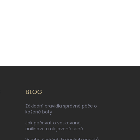
S
BLOG
Základní pravidla správné péče o
kožené boty
Jak pečovat o voskované,
anilinové a olejované usně
Výroba českých kožených opasků: