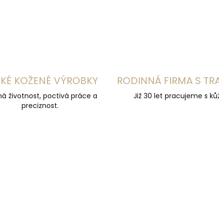
KÉ KOŽENÉ VÝROBKY
RODINNÁ FIRMA S TR
á životnost, poctivá práce a
Již 30 let pracujeme s kůž
preciznost.
ZDARMA
Z