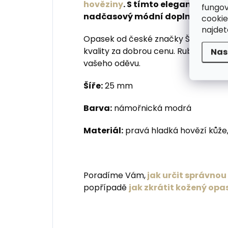
hověziny
. S tímto elegantním ú
fungov
nadčasový módní doplněk do kal
cookie
najde
Opasek od české značky Špongr je v
kvality za dobrou cenu. Rub i hrana 
Nas
vašeho oděvu.
Šíře:
25 mm
Barva:
námořnická modrá
Materiál:
pravá hladká hovězí kůže,
Poradíme Vám,
jak určit správno
popřípadě
jak zkrátit kožený opa