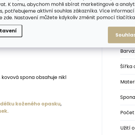
zkým opaskem získáte
at. K tomu, abychom mohli sbírat marketingové a analyt
hot nebo přes šaty.
s, potřebujeme aktivní souhlas zákazníka. Více informací
te
zde
. Nastavení můžete kdykoliv změnit pomocí tlačítka 
ždy zárukou dlouhé životnosti a
opasku jsou ošetřeny proti obarvení
Kateg
tavení
Souhla
Barva
:
Šířka
 kovová spona obsahuje nikl
Materi
Spon
u délku koženého opasku
,
sek.
Počet
Užití 