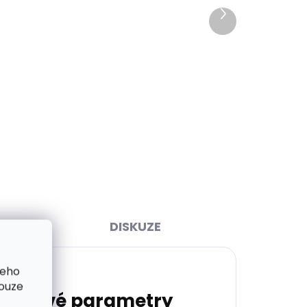
Další
produkt
ihned
Skladem, odesíláme ihned
>2 ks)
(>2 ks)
y
Kožená klíčenka Orbitkey 2.0
Leather Cotton Candy
růžová
999 Kč
Do košíku
DISKUZE
šeho
pouze
lňkové parametry