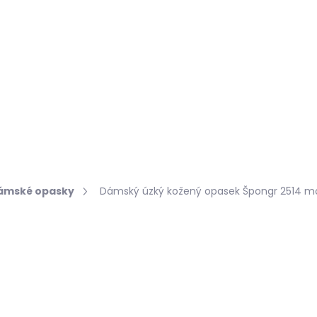
Hledat
KOŽEŠINY DO INTERIÉRU
PŘÍPRAVKY NA KŮŽI
ámské opasky
Dámský úzký kožený opasek Špongr 2514 m
robnosti hodnocení
430 Kč
Měrná
ZVOLTE VARIANTU
cena: