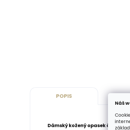
Skladem, odesíláme ihned
(>2 ks)
Dárková papírová krabička
Kože
M pro opasky šíře 30 a 35
SECR
mm
Blac
45 Kč
1 7
Do košíku
Do 
POPIS
P
Náš w
Cookie
intern
Dámský kožený opasek české výro
základ