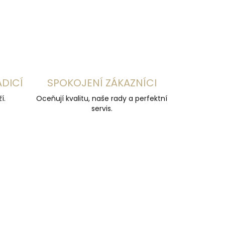
ZEPTAT SE
HLÍDAT
ADICÍ
SPOKOJENÍ ZÁKAZNÍCI
í.
Oceňují kvalitu, naše rady a perfektní
servis.
DARMA