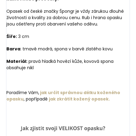
Opasek od české značky Špongr je vždy zárukou dlouhé
životnosti a kvality za dobrou cenu. Rub i hrana opasku
jsou ošetřeny proti obarvení vašeho oděvu.
Šíře:
3 cm
Barva
: tmavě modrá, spona v barvě zlatého kovu
Materiál:
pravá hladká hovězí kůže, kovová spona
obsahuje nikl
Poradíme Vám,
jak určit správnou délku koženého
opasku
, popřípadě
jak zkrátit kožený opasek.