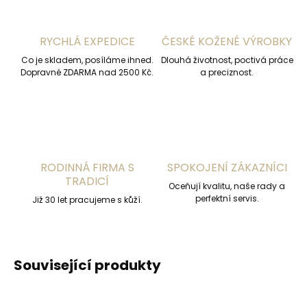
RYCHLÁ EXPEDICE
ČESKÉ KOŽENÉ VÝROBKY
Co je skladem, posíláme ihned.
Dlouhá životnost, poctivá práce
Dopravné ZDARMA nad 2500 Kč.
a preciznost.
RODINNÁ FIRMA S
SPOKOJENÍ ZÁKAZNÍCI
TRADICÍ
Oceňují kvalitu, naše rady a
perfektní servis.
Již 30 let pracujeme s kůží.
Související produkty
ČESKÁ VÝROBA