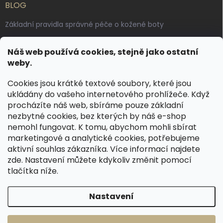
BLOG
Základní pravidla správné péče o kožené boty
Jak pečovat o voskované, anilinové a olejované usně
Náš web používá cookies, stejně jako ostatní
Výroba českých kožených opasků: vůně pravé kůže, dotek
weby.
řemesla
Cookies jsou krátké textové soubory, které jsou
ukládány do vašeho internetového prohlížeče. Když
KONTAKT
procházíte náš web, sbíráme pouze základní
nezbytné cookies, bez kterých by náš e-shop
dotazy
@
spongr.cz
nemohl fungovat. K tomu, abychom mohli sbírat
marketingové a analytické cookies, potřebujeme
+420 776 663 962
aktivní souhlas zákazníka. Více informací najdete
https://www.facebook.com/spongr.cz
zde
. Nastavení můžete kdykoliv změnit pomocí
tlačítka níže.
spongr.cz
Nastavení