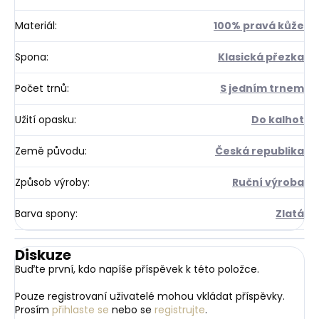
Materiál
:
100% pravá kůže
Spona
:
Klasická přezka
Počet trnů
:
S jedním trnem
Užití opasku
:
Do kalhot
Země původu
:
Česká republika
Způsob výroby
:
Ruční výroba
Barva spony
:
Zlatá
Diskuze
Buďte první, kdo napíše příspěvek k této položce.
Pouze registrovaní uživatelé mohou vkládat příspěvky.
Prosím
přihlaste se
nebo se
registrujte
.