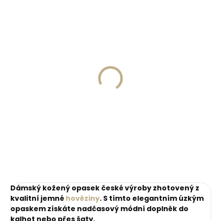
ZDARM
Skladem, odesíláme ihned
Skladem, odesíláme ihned
(>2 ks)
(1 ks)
Dárková papírová
Kožené pouzdro na
krabička M pro opasky
karty SECRID
šíře 30 a 35 mm
Slimwallet Vintage
Orange oranžová
45 Kč
1 749 Kč
cihlová
Do košíku
Do košíku
Dámský kožený opasek české výroby zhotovený z
kvalitní jemné
hověziny
. S tímto elegantním úzkým
opaskem získáte nadčasový módní doplněk do
kalhot nebo přes šaty.