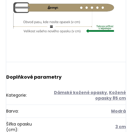
Doplňkové parametry
Dámské kožené opasky
,
Kožené
Kategorie
:
opasky 85 cm
Barva
:
Modrá
Šířka opasku
3 cm
(cm)
: