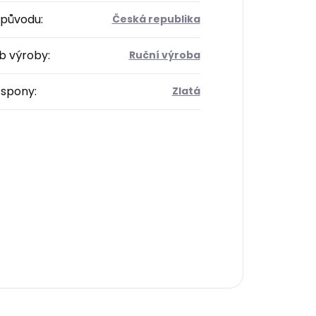
původu
:
Česká republika
b výroby
:
Ruční výroba
 spony
:
Zlatá