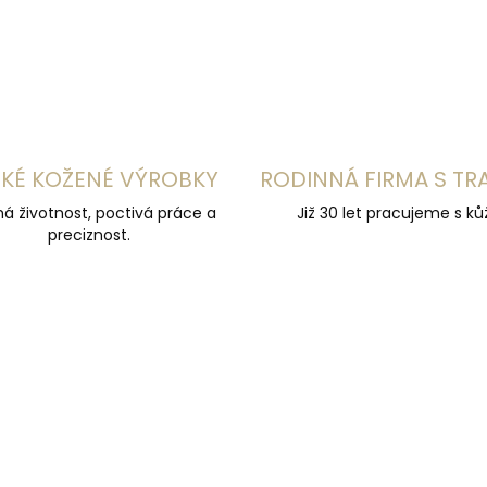
KÉ KOŽENÉ VÝROBKY
RODINNÁ FIRMA S TR
á životnost, poctivá práce a
Již 30 let pracujeme s kůž
preciznost.
ČESKÁ VÝROBA
ZDARMA