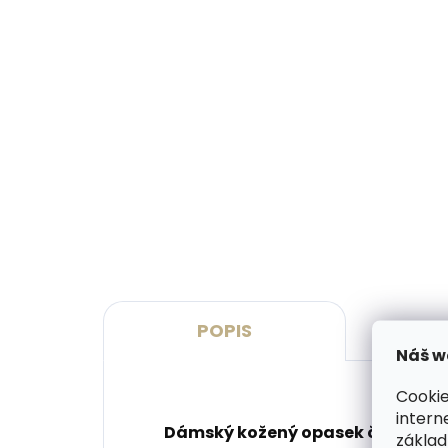
Skladem, odesíláme ihned
(>2 ks)
Dárková papírová krabička
Kože
M pro opasky šíře 30 a 35
SECR
mm
Oran
45 Kč
1 7
Do košíku
Do 
POPIS
Náš w
Cookie
intern
Dámský kožený opasek české výro
základ