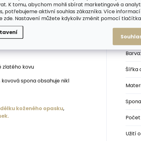
zkým opaskem získáte
at. K tomu, abychom mohli sbírat marketingové a analyt
hot nebo přes šaty.
s, potřebujeme aktivní souhlas zákazníka. Více informací
te
zde
. Nastavení můžete kdykoliv změnit pomocí tlačítka 
ždy zárukou dlouhé životnosti a
opasku jsou ošetřeny proti obarvení
Kateg
tavení
Souhla
Barva
:
ě zlatého kovu
Šířka
 kovová spona obsahuje nikl
Materi
Spon
u délku koženého opasku
,
sek.
Počet
Užití 