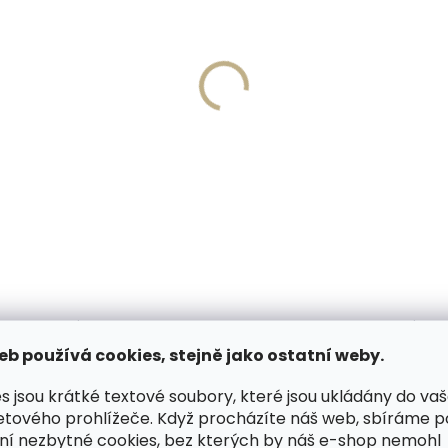
Skladem, odesíláme ihned
Skladem, odesíláme 
(1 ks)
(
né pouzdro na karty
Dárková papírová krabi
ID Slimwallet Vintage
pro opasky šíře 40 a 5
ge oranžová cihlová
45 Kč
49 Kč
Do košíku
košíku
PODOBNÉ (6)
HODNOCENÍ
eb používá cookies, stejně jako ostatní weby.
s jsou krátké textové soubory, které jsou ukládány do va
etového prohlížeče. Když procházíte náš web, sbíráme 
by zhotovený z kvalitní jemné
Dop
ní nezbytné cookies, bez kterých by náš e-shop nemohl