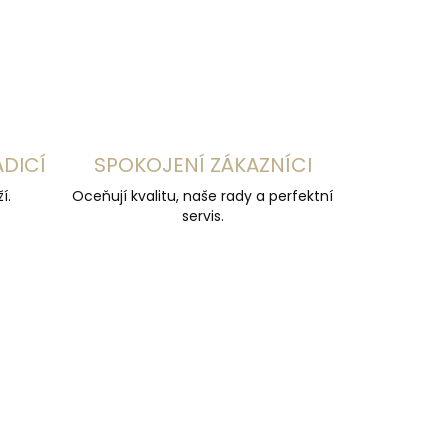
ZEPTAT SE
HLÍDAT
ADICÍ
SPOKOJENÍ ZÁKAZNÍCI
í.
Oceňují kvalitu, naše rady a perfektní
servis.
ČESKÁ VÝROBA