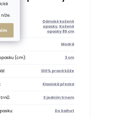
ické
níže.
Dámské kožené
orie
:
opasky
,
Kožené
sím
opasky 85 cm
Modrá
 opasku (cm)
:
3 cm
ál
:
100% pravá kůže
a
:
Klasická přezka
 trnů
:
S jedním trnem
opasku
:
Do kalhot