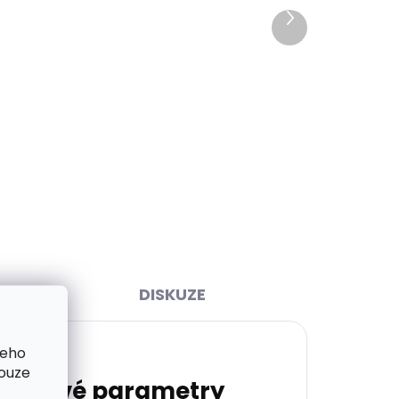
Další
produkt
ihned
Skladem, odesíláme ihned
>2 ks)
(>2 ks)
čka L
Dárková papírová krabička
0 mm
S pro opasky šíře 15 a 20 mm
45 Kč
Do košíku
DISKUZE
šeho
pouze
lňkové parametry