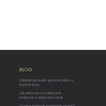
S
BLOG
Základní pravidla správné péče o
kožené boty
Jak pečovat o voskované,
anilinové a olejované usně
Výroba českých kožených opasků: