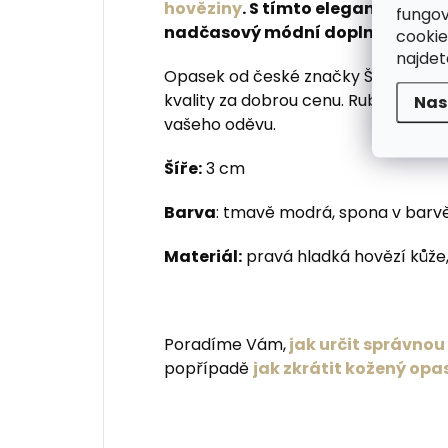
hověziny
. S tímto elegantním ú
fungov
nadčasový módní doplněk do kal
cookie
najde
Opasek od české značky Špongr je v
kvality za dobrou cenu. Rub i hrana 
Nas
vašeho oděvu.
Šíře:
3 cm
Barva
: tmavě modrá, spona v barv
Materiál:
pravá hladká hovězí kůže,
Poradíme Vám,
jak určit správno
popřípadě
jak zkrátit kožený opa