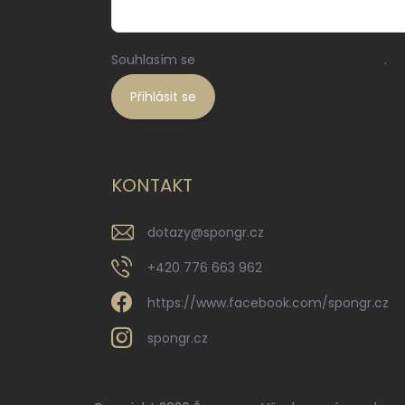
Souhlasím se
zpracováním osobních údajů
.
Přihlásit se
KONTAKT
dotazy
@
spongr.cz
+420 776 663 962
https://www.facebook.com/spongr.cz
spongr.cz