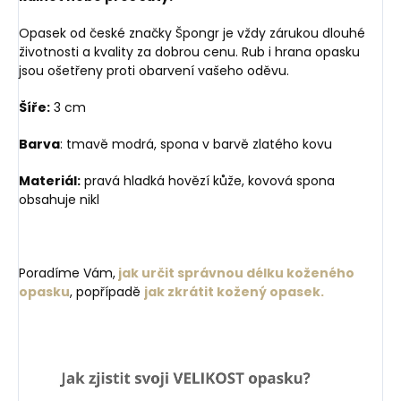
Opasek od české značky Špongr je vždy zárukou dlouhé
životnosti a kvality za dobrou cenu. Rub i hrana opasku
jsou ošetřeny proti obarvení vašeho oděvu.
Šíře:
3 cm
Barva
: tmavě modrá, spona v barvě zlatého kovu
Materiál:
pravá hladká hovězí kůže, kovová spona
obsahuje nikl
Poradíme Vám,
jak určit správnou délku koženého
opasku
, popřípadě
jak zkrátit kožený opasek.