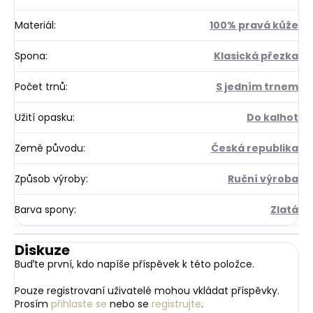
Materiál
:
100% pravá kůže
Spona
:
Klasická přezka
Počet trnů
:
S jedním trnem
Užití opasku
:
Do kalhot
Země původu
:
Česká republika
Způsob výroby
:
Ruční výroba
Barva spony
:
Zlatá
Diskuze
Buďte první, kdo napíše příspěvek k této položce.
Pouze registrovaní uživatelé mohou vkládat příspěvky.
Prosím
přihlaste se
nebo se
registrujte
.