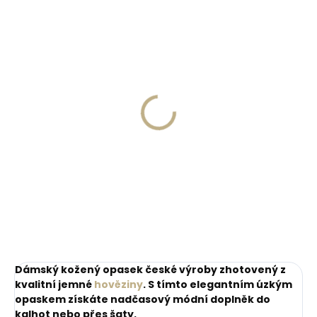
ZDARM
Skladem, odesíláme ihned
Skladem, odesíláme ihned
(>2 ks)
(1 ks)
Dárková papírová
Kožené pouzdro na
krabička M pro opasky
karty SECRID
šíře 30 a 35 mm
Slimwallet Vintage
Orange oranžová
45 Kč
1 749 Kč
cihlová
Do košíku
Do košíku
Dámský kožený opasek české výroby zhotovený z
kvalitní jemné
hověziny
. S tímto elegantním úzkým
opaskem získáte nadčasový módní doplněk do
kalhot nebo přes šaty.