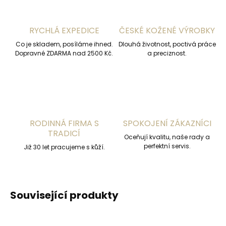
RYCHLÁ EXPEDICE
ČESKÉ KOŽENÉ VÝROBKY
Co je skladem, posíláme ihned.
Dlouhá životnost, poctivá práce
Dopravné ZDARMA nad 2500 Kč.
a preciznost.
RODINNÁ FIRMA S
SPOKOJENÍ ZÁKAZNÍCI
TRADICÍ
Oceňují kvalitu, naše rady a
perfektní servis.
Již 30 let pracujeme s kůží.
Související produkty
ČESKÁ VÝROBA