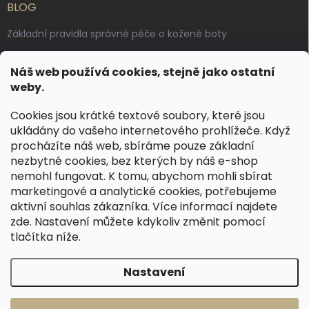
BLOG
Základní pravidla správné péče o kožené boty
Jak pečovat o voskované, anilinové a olejované usně
Náš web používá cookies, stejně jako ostatní
Výroba českých kožených opasků: vůně pravé kůže, dotek
weby.
řemesla
Cookies jsou krátké textové soubory, které jsou
ukládány do vašeho internetového prohlížeče. Když
KONTAKT
procházíte náš web, sbíráme pouze základní
nezbytné cookies, bez kterých by náš e-shop
dotazy
@
spongr.cz
nemohl fungovat. K tomu, abychom mohli sbírat
marketingové a analytické cookies, potřebujeme
+420 776 663 962
aktivní souhlas zákazníka. Více informací najdete
https://www.facebook.com/spongr.cz
zde
. Nastavení můžete kdykoliv změnit pomocí
tlačítka níže.
spongr.cz
Nastavení