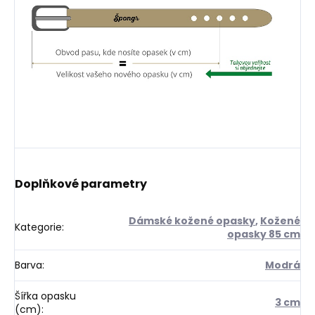
Doplňkové parametry
Dámské kožené opasky
,
Kožené
Kategorie
:
opasky 85 cm
Barva
:
Modrá
Šířka opasku
3 cm
(cm)
: