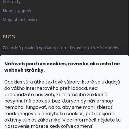
Kontakty
Slovník pojmů
Moja objednávka
BLOG
Základné pravidlá správnej starostlivosti o kožené topánky
Ako sa starať o voskované, anilínové a olejované kože
Náš web používa cookies, rovnako ako ostatné
Výroba českých kožených opaskov: vôňa pravej kože, dotyk
webové stránky.
remesla
Cookies sú krátke textové súbory, ktoré sa ukladajú
do vášho internetového prehliadača. Keď
KONTAKT
prechádzate náš web, zbierame iba základné
nevyhnutné cookies, bez ktorých by náš e-shop
dotazy
@
spongr.cz
nemohol fungovať. Na to, aby sme mohli zbierať
marketingové a analytické cookies, potrebujeme
+420 776 663 962
aktívny súhlas zákazníka. Viac informácií nájdete
tu
.
https://www.facebook.com/spongr.cz
Nastavenie môžete kedykoľvek zmeniť