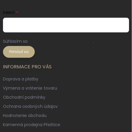
EMAIL
Súhlasím so
spracovaním osobných údajov
.
Prihlásiť sa
INFORMACE PRO VÁS
Doprava a platby
Výmena a vrátenie tovaru
Obchodní podmínky
Ochrana osobných údajov
Hodnotenie obchodu
Kamenná prodejna Přeštice